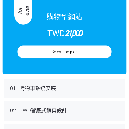
r
f
o
r
e
v
e
購物型網站
TWD
21,000
Select the plan
01.
購物車系統安裝
02.
RWD響應式網頁設計