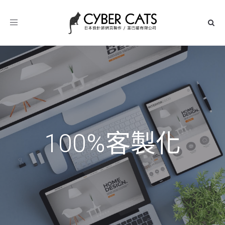
Toggle
navigation
1
0
0
%
客
製
化