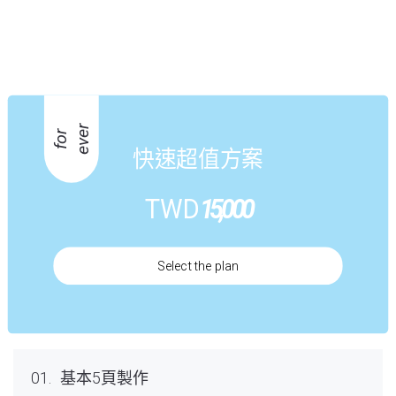
r
f
o
r
e
v
e
快速超值方案
TWD
15,000
Select the plan
01.
基本5頁製作