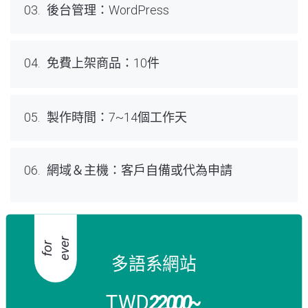
03.
後台管理：WordPress
04.
免費上架商品：10件
05.
製作時間：7~14個工作天
06.
網域＆主機：客戶自備或代為申請
r
f
o
r
e
v
e
多語系網站
TWD
22,000
~