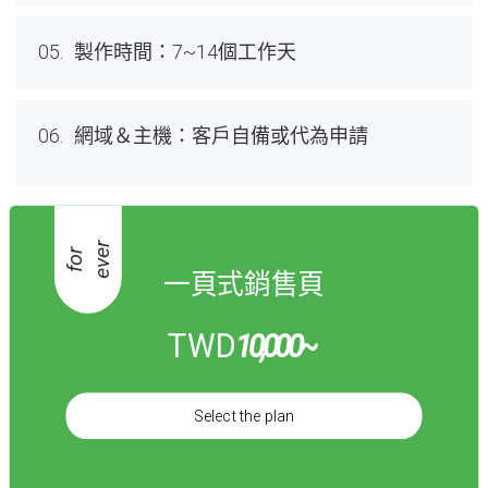
05.
製作時間：7~14個工作天
06.
網域＆主機：客戶自備或代為申請
r
f
o
r
e
v
e
一頁式銷售頁
TWD
10,000
~
Select the plan