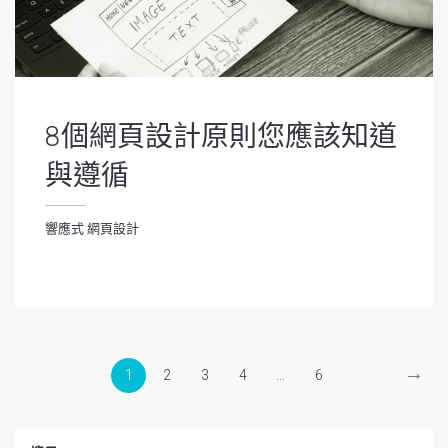
8個網頁設計原則您應該知道
與遵循
響應式 網頁設計
應式 網頁設計
→
1
2
3
4
...
6