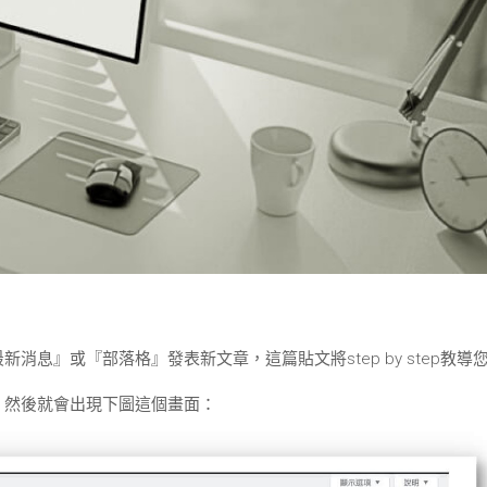
最新消息』或『部落格』發表新文章，這篇貼文將step by step教導
，然後就會出現下圖這個畫面：