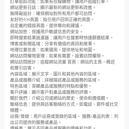
訂單追踪功能：如果有在線購物，讓用戶追蹤訂單。
網站更新日誌：顯示最新的網站更新和改進。
無障礙設計：確保網站對所有用戶都可訪問。
友好的404頁面：指引用戶回到正確的頁面。
自定義的錯誤頁面，提供導向和建議。
網站加密：保護用戶敏感信息的安全。
即時搜索結果過濾器：讓用戶在搜索時快速篩選結果。
博客或新聞區域：分享有價值的資訊和故事。
地理位置信息：如果適用，提供地址和地圖。
網站訪問權限管理：如果有需要，設置訪問權限。
網站訪問統計：追蹤網站流量 首頁：網站的主頁，概述
和導引訪客。
內容區域：展示文字、圖片和其他內容的區域。
產品或服務介紹：詳細描述產品或服務的區域。
特色區域：突顯產品或服務的特點和優勢。
客戶評論：顯示客戶對產品或服務的評價。
關於我們：介紹公司或網站的歷史、使命和價值觀。
聯絡信息：提供與訪客聯絡的方式，如電話、郵件或社交
媒體。
註冊/登錄：用戶註冊或登錄的區域。 服務/產品列表：列
出公司提供的服務或產品。
價格表：展示不同產品或服務的價格和功能。