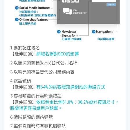
1.易於記住域名
【延伸閱讀】
網域名稱對SEO的影響
2.以簡潔的商標(logo)替代公司名稱
3.以響亮的標語替代公司業務內容
4.電話號碼
【延伸閱讀】
有64%的訪客想知道網站的聯絡方式
5.容易辨識的行動呼籲按鈕
【延伸閱讀】
依照黃金比例61.8%：38.2%設計按鈕尺寸，
將變得更容易讓用戶點擊。
6.清晰易讀的網站導覽
7.每個頁面都該有麵包屑導航