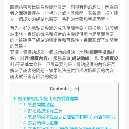
將網站架設比喻為餐廳開業是一個很有趣的想法，因為兩
者之間確實存在一些相似之處。就像開一家餐廳一樣，建
立一個成功的網站也需要一系列的步驟和考慮因素。
首先，好的地點對餐廳的成功至關重要，同樣地，對於網
站來說，良好的域名和適合的主機提供商也是至關重要
的。這確保了網站的穩定性和可靠性，進而影響了訪問者
的體驗。
要讓一個網站成為一個成功的網站，地點(
關鍵字搜尋排
名
)、料理(
網頁內容
)、服務品質(
網站動線
)，裝潢(
網頁設
計
)等是基本條件，但最重要的是，網站提供的內容是否
解決了訪客的問題。如果無法提供目標客層想要的內容，
訪客就不會有回流的動機。
Contents
[
hide
]
1.
如果把網站架設比喻為餐廳開業
1.1.
餐廳開業過程
1.2.
好地點決定好生意
1.3.
餐廳的菜單是否迎合顧客的口味？ 內容的魅力
1.4.
選對顏色很重要
1.5.
在市場行銷中，“顏色”所發揮的作用非常大。