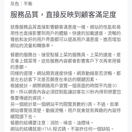
灰色：平衡
服務品質，直接反映到顧客滿足度
就像服務品質直接影響顧客滿意度一樣，網站的性能和易
用性也直接影響到用戶的體驗。快速的加載速度、流暢的
導航和友好的用戶界面都可以提高用戶滿意度，進而增加
網站的流量和轉換率。
餐廳的服務台、接受點餐上菜的服務員、上菜的速度，是
否會上錯菜等，這些服務內容都會影響客戶下次再來用餐
的意願。
同樣的道理，網站開頁速度快慢，網頁動線是否流暢，都
是左右訪客下次是否願意在來訪的關鍵因素。
根據統計，網際網路用戶瀏覽一個頁面的時間平均是30
秒，所以網頁內容必須控制能讓訪客在30秒內得到想要您
像要傳遞的資訊。
另一個統計是一個網站平均閱覽頁數約3頁。不過，如果
網站導覽很清楚，動線流暢，用戶就會就有興趣的內容持
續閱讀下去。
餐廳的結構要注意：消防、噪音、油煙味。
網站的結構就是HTML程式碼，不容許任何一個缺陷。