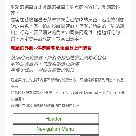
網站的選單好比餐廳的菜單；網頁的內容好比餐廳的料
理。
顧客在餐廳裡看著菜單尋找自己想吃的東西，若沒找到想
吃的菜色，就拍拍屁股離開店面，這就是所謂的『網站跳
出』行為。要是網站的內容如同餐廳提供一道道好吃的佳
餚，肯定會再度來訪，提高回流率。
餐廳的外觀--決定顧客是否願意上門消費
精細的法式餐廳，外觀卻採用速食店風格的包裝
明明是賣壽司，怎麼看都像拉麵店
平價火鍋店，卻擁有豪華的裝潢
這些與提供的服務內容不相稱的餐廳外觀，只是讓顧客感到困惑，裹足
不前。
網站的外觀就是標頭/選單(Header/Navigation Menu)與頁腳(Footer)，全
站通用。
網站的內部裝潢就是網站每個內頁的內容。