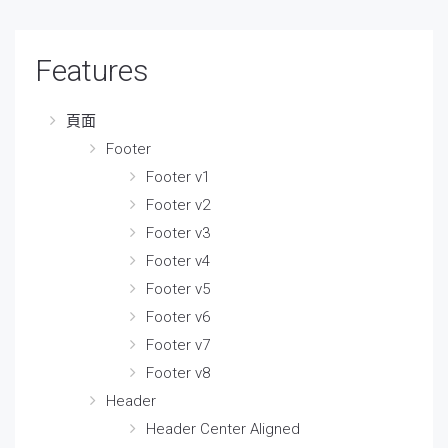
Features
頁面
Footer
Footer v1
Footer v2
Footer v3
Footer v4
Footer v5
Footer v6
Footer v7
Footer v8
Header
Header Center Aligned