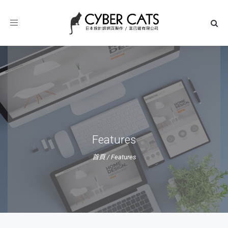
Toggle
navigation
Features
首頁
/
Features